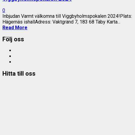
0
Inbjudan Varmt välkomna till Viggbyholmspokalen 2024!Plats:
Hägernäs ishallAdress: Vaktgränd 7, 183 68 Täby Karta...
Read More
Följ oss
Facebook
Instagram
e-
mail
Hitta till oss