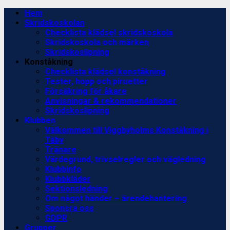
Skip
Primary
Hem
to
Menu
Skridskoskolan
content
Checklista klädsel skridskoskola
Skridskoskola och märken
Skridskoslipning
Konståkning
Checklista klädsel konståkning
Tester, hopp och piruetter
Försäkring för åkare
Anvisningar & rekommendationer
Skridskoslipning
Klubben
Välkommen till Viggbyholms Konståkning i
Täby
Tränare
Värdegrund, trivselregler och vägledning
Klubbinfo
Klubbkläder
Sektionsledning
Om något händer – ärendehantering
Sponsra oss
GDPR
Grupper