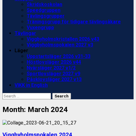
Skridskoskolan
Speedgruppen
Tävlingsgrupper
Träningsgrupp för tidigare tävlingsåkare
Vuxengrupp
Tävlingar
Viggbyholmskristallen 2026 v43
Viggbyholmspokalen 2027 v3
Läger
Uppstartsläger 2026 v31-33
Höstlovsläger 2026 v44
Nyårsläger 2027 v1/2
Sportlovsläger 2027 v9
Påsklovsläger 2027 v13
VIKK in English
Search
for:
Month:
March 2024
Viggbyholmspokalen 2024