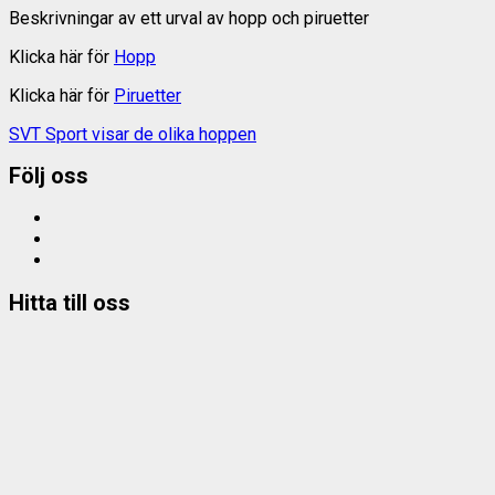
Beskrivningar av ett urval av hopp och piruetter
Klicka här för
Hopp
Klicka här för
Piruetter
SVT Sport visar de olika hoppen
Följ oss
Facebook
Instagram
e-
mail
Hitta till oss