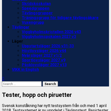
Skridskoskolan
Speedgruppen
Tävlingsgrupper
Träningsgrupp för tidigare tävlingsåkare
Vuxengrupp
Tävlingar
Viggbyholmskristallen 2026 v43
Viggbyholmspokalen 2027 v3
Läger
Uppstartsläger 2026 v31-33
Höstlovsläger 2026 v44
Nyårsläger 2027 v1/2
Sportlovsläger 2027 v9
Påsklovsläger 2027 v13
VIKK in English
Search
for:
Tester, hopp och piruetter
Svensk konståkning har nytt testsystem från och med 1 april
2018. Testsystemet är nu uppdelat i Tävlingstest, Basictester