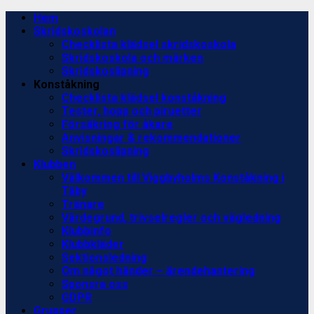
Skip
Primary
Hem
to
Menu
Skridskoskolan
content
Checklista klädsel skridskoskola
Skridskoskola och märken
Skridskoslipning
Konståkning
Checklista klädsel konståkning
Tester, hopp och piruetter
Försäkring för åkare
Anvisningar & rekommendationer
Skridskoslipning
Klubben
Välkommen till Viggbyholms Konståkning i
Täby
Tränare
Värdegrund, trivselregler och vägledning
Klubbinfo
Klubbkläder
Sektionsledning
Om något händer – ärendehantering
Sponsra oss
GDPR
Grupper