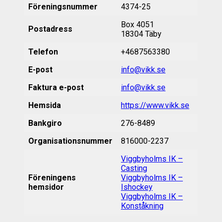
Föreningsnummer
4374-25
Box 4051
Postadress
18304 Täby
Telefon
+4687563380
E-post
info@vikk.se
Faktura e-post
info@vikk.se
Hemsida
https://www.vikk.se
Bankgiro
276-8489
Organisationsnummer
816000-2237
Viggbyholms IK –
Casting
Föreningens
Viggbyholms IK –
hemsidor
Ishockey
Viggbyholms IK –
Konståkning