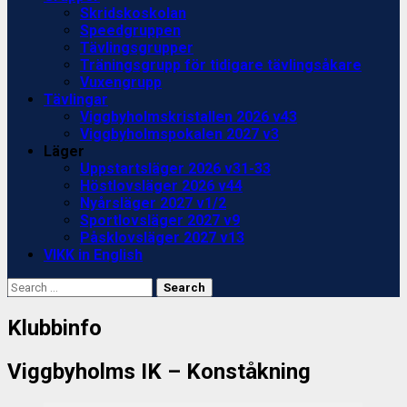
Skridskoskolan
Speedgruppen
Tävlingsgrupper
Träningsgrupp för tidigare tävlingsåkare
Vuxengrupp
Tävlingar
Viggbyholmskristallen 2026 v43
Viggbyholmspokalen 2027 v3
Läger
Uppstartsläger 2026 v31-33
Höstlovsläger 2026 v44
Nyårsläger 2027 v1/2
Sportlovsläger 2027 v9
Påsklovsläger 2027 v13
VIKK in English
Search
for:
Klubbinfo
Viggbyholms IK – Konståkning