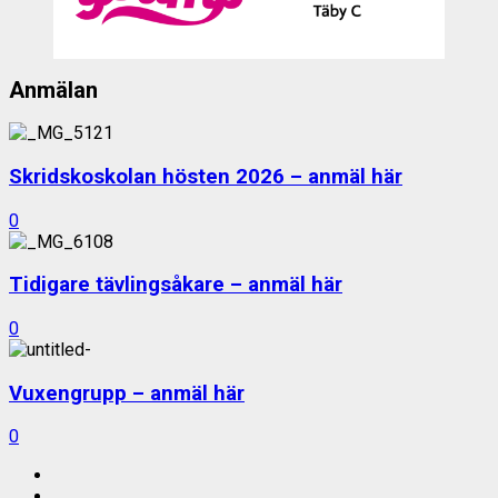
Anmälan
Skridskoskolan hösten 2026 – anmäl här
0
Tidigare tävlingsåkare – anmäl här
0
Vuxengrupp – anmäl här
0
Facebook
Instagram