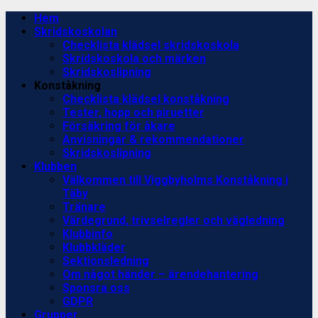
Skip
Primary
Hem
to
Menu
Skridskoskolan
content
Checklista klädsel skridskoskola
Skridskoskola och märken
Skridskoslipning
Konståkning
Checklista klädsel konståkning
Tester, hopp och piruetter
Försäkring för åkare
Anvisningar & rekommendationer
Skridskoslipning
Klubben
Välkommen till Viggbyholms Konståkning i
Täby
Tränare
Värdegrund, trivselregler och vägledning
Klubbinfo
Klubbkläder
Sektionsledning
Om något händer – ärendehantering
Sponsra oss
GDPR
Grupper