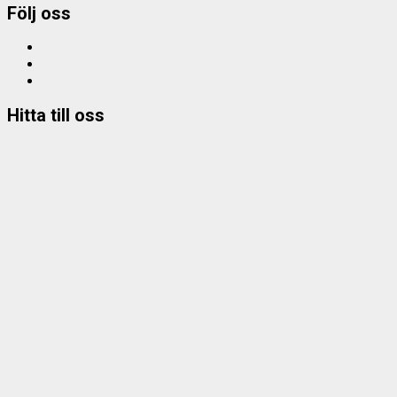
Följ oss
Facebook
Instagram
e-
mail
Hitta till oss