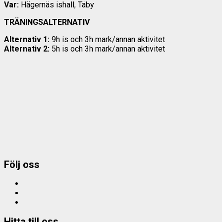
Var:
Hägernäs ishall, Täby
TRÄNINGSALTERNATIV
Alternativ 1:
9h is och 3h mark/annan aktivitet
Alternativ 2:
5h is och 3h mark/annan aktivitet
Post
navigation
Följ oss
Facebook
Instagram
e-
mail
Hitta till oss