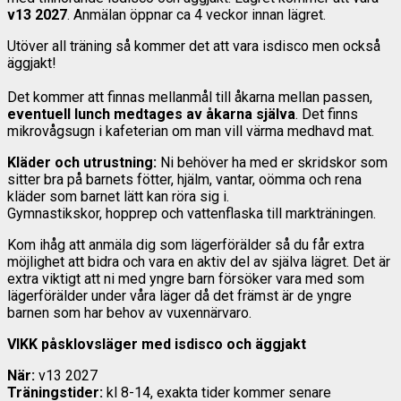
v13 2027
. Anmälan öppnar ca 4 veckor innan lägret.
Utöver all träning så kommer det att vara isdisco men också
äggjakt!
Det kommer att finnas mellanmål till åkarna mellan passen,
eventuell lunch medtages av åkarna själva
. Det finns
mikrovågsugn i kafeterian om man vill värma medhavd mat.
Kläder och utrustning:
Ni behöver ha med er skridskor som
sitter bra på barnets fötter, hjälm, vantar, oömma och rena
kläder som barnet lätt kan röra sig i.
Gymnastikskor, hopprep och vattenflaska till markträningen.
Kom ihåg att anmäla dig som lägerförälder så du får extra
möjlighet att bidra och vara en aktiv del av själva lägret. Det är
extra viktigt att ni med yngre barn försöker vara med som
lägerförälder under våra läger då det främst är de yngre
barnen som har behov av vuxennärvaro.
VIKK påsklovsläger med isdisco och äggjakt
När:
v13 2027
Träningstider:
kl 8-14, exakta tider kommer senare