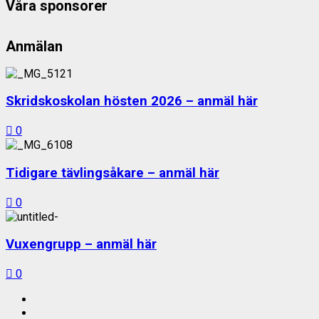
Våra sponsorer
Anmälan
Skridskoskolan hösten 2026 – anmäl här
0
Tidigare tävlingsåkare – anmäl här
0
Vuxengrupp – anmäl här
0
Facebook
Instagram