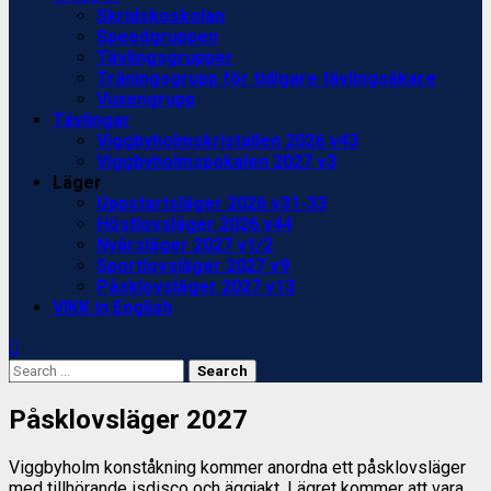
Skridskoskolan
Speedgruppen
Tävlingsgrupper
Träningsgrupp för tidigare tävlingsåkare
Vuxengrupp
Tävlingar
Viggbyholmskristallen 2026 v43
Viggbyholmspokalen 2027 v3
Läger
Uppstartsläger 2026 v31-33
Höstlovsläger 2026 v44
Nyårsläger 2027 v1/2
Sportlovsläger 2027 v9
Påsklovsläger 2027 v13
VIKK in English
Search
for:
Påsklovsläger 2027
Viggbyholm konståkning kommer anordna ett påsklovsläger
med tillhörande isdisco och äggjakt. Lägret kommer att vara