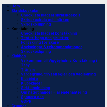
Skip
Primary
Hem
to
Menu
Skridskoskolan
content
Checklista klädsel skridskoskola
Skridskoskola och märken
Skridskoslipning
Konståkning
Checklista klädsel konståkning
Tester, hopp och piruetter
Försäkring för åkare
Anvisningar & rekommendationer
Skridskoslipning
Klubben
Välkommen till Viggbyholms Konståkning i
Täby
Tränare
Värdegrund, trivselregler och vägledning
Klubbinfo
Klubbkläder
Sektionsledning
Om något händer – ärendehantering
Sponsra oss
GDPR
Grupper