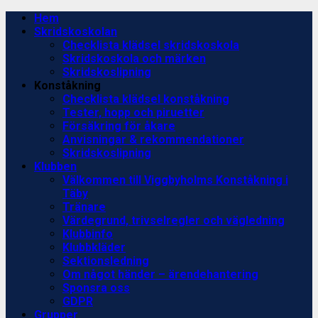
Skip
Primary
Hem
to
Menu
Skridskoskolan
content
Checklista klädsel skridskoskola
Skridskoskola och märken
Skridskoslipning
Konståkning
Checklista klädsel konståkning
Tester, hopp och piruetter
Försäkring för åkare
Anvisningar & rekommendationer
Skridskoslipning
Klubben
Välkommen till Viggbyholms Konståkning i
Täby
Tränare
Värdegrund, trivselregler och vägledning
Klubbinfo
Klubbkläder
Sektionsledning
Om något händer – ärendehantering
Sponsra oss
GDPR
Grupper