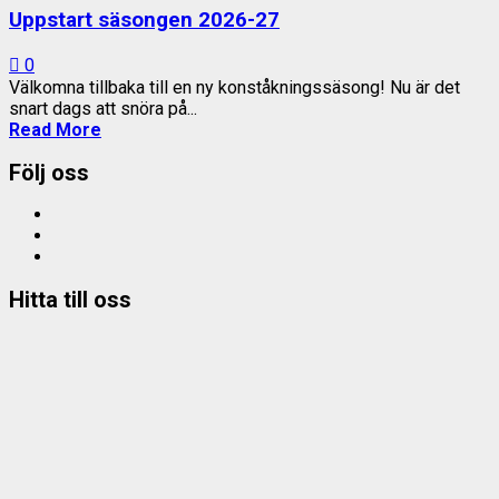
Uppstart säsongen 2026-27
0
Välkomna tillbaka till en ny konståkningssäsong! Nu är det
snart dags att snöra på...
Read More
Följ oss
Facebook
Instagram
e-
mail
Hitta till oss