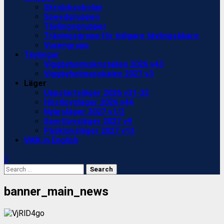
Skridskoskolan
Speedgruppen
Tävlingsgrupper
Träningsgrupp för tidigare tävlingsåkare
Vuxengrupp
Tävlingar
Viggbyholmskristallen 2026 v43
Viggbyholmspokalen 2027 v3
Läger
Uppstartsläger 2026 v31-33
Höstlovsläger 2026 v44
Nyårsläger 2027 v1/2
Sportlovsläger 2027 v9
Påsklovsläger 2027 v13
VIKK in English
Search
for:
banner_main_news