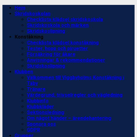
Skip
Primary
Hem
to
Menu
Skridskoskolan
content
Checklista klädsel skridskoskola
Skridskoskola och märken
Skridskoslipning
Konståkning
Checklista klädsel konståkning
Tester, hopp och piruetter
Försäkring för åkare
Anvisningar & rekommendationer
Skridskoslipning
Klubben
Välkommen till Viggbyholms Konståkning i
Täby
Tränare
Värdegrund, trivselregler och vägledning
Klubbinfo
Klubbkläder
Sektionsledning
Om något händer – ärendehantering
Sponsra oss
GDPR
Grupper