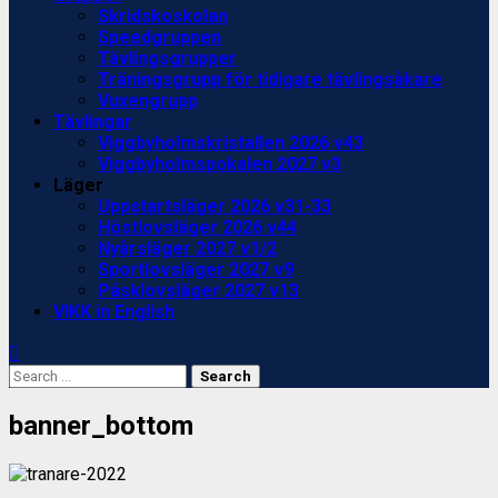
Skridskoskolan
Speedgruppen
Tävlingsgrupper
Träningsgrupp för tidigare tävlingsåkare
Vuxengrupp
Tävlingar
Viggbyholmskristallen 2026 v43
Viggbyholmspokalen 2027 v3
Läger
Uppstartsläger 2026 v31-33
Höstlovsläger 2026 v44
Nyårsläger 2027 v1/2
Sportlovsläger 2027 v9
Påsklovsläger 2027 v13
VIKK in English
Search
for:
banner_bottom