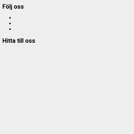
Följ oss
Facebook
Instagram
e-
mail
Hitta till oss