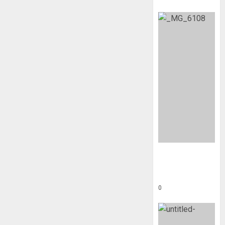
Tidigare
tävlingsåkare
– anmäl här
0