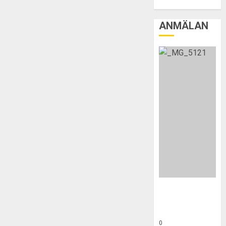
ANMÄLAN
Skridskoskolan
hösten 2026 –
anmäl här
0