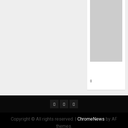
Vuxengrupp –
anmäl här
0
Facebook
Instagram
e-
mail
Copyright © All rights reserved.
|
ChromeNews
by AF
themes.